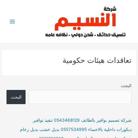
خطي
لى
لمحتوى
Main
Menu
تعاقدات هيئات حكومية
البحث
البحث
شركة تصميم نوافير بالطائف 0543468129 تنفيذ نوافير
ديكورات داخلية بالاحساء 0557534995 بديل خشب بديل رخام