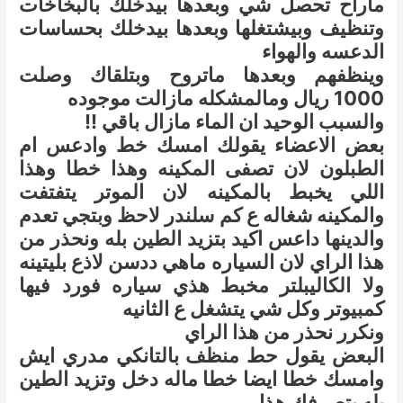
ماراح تحصل شي وبعدها بيدخلك بالبخاخات
وتنظيف وبيشتغلها وبعدها بيدخلك بحساسات
الدعسه والهواء
وينظفهم وبعدها ماتروح وبتلقاك وصلت
1000 ريال ومالمشكله مازالت موجوده
والسبب الوحيد ان الماء مازال باقي !!
بعض الاعضاء يقولك امسك خط وادعس ام
الطبلون لان تصفى المكينه وهذا خطا وهذا
اللي يخبط بالمكينه لان الموتر يتفتفت
والمكينه شغاله ع كم سلندر لاحظ وبتجي تعدم
والدينها داعس اكيد بتزيد الطين بله ونحذر من
هذا الراي لان السياره ماهي ددسن لاذع بليتينه
ولا الكاليبلتر مخبط هذي سياره فورد فيها
كمبيوتر وكل شي يتشغل ع الثانيه
ونكرر نحذر من هذا الراي
البعض يقول حط منظف بالتانكي مدري ايش
وامسك خطا ايضا خطا ماله دخل وتزيد الطين
بله بتصرفك هذا