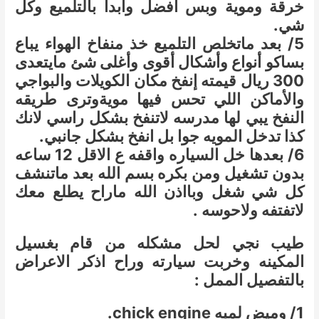
خرقة وموية وبس أفضل وابدأ بالتلميع وكل
شي.
5/ بعد ماتخلص التلميع خذ منفاخ الهواء يباع
بساكو أنواع وأشكال أقوى وأغلى شئ مايتعدى
300 ريال قيمته إنفخ مكان الكويلات والبواجي
والأماكن اللي تحس فيها موية
وترى طريقه
النفخ يبي لها مدرسه لاتنفخ بشكل راسي لانك
كذا تدخل المويه جوا بل انفخ بشكل جانبي.
6/ بعدها خل السياره واقفه ع الاقل 12 ساعه
بدون تشغيل ومن بكره بسم الله بعد ماتنشف
كل شي شغل وبااذن الله ماراح يطلع معك
لاتفتفه ولاحوسه .
طيب نجي لحل مشكله من قام بغسيل
المكينه وخربت سيارته وراح اذكر الاعراض
بالتفصيل الممل :
1/ وميض لمبه chick engine.