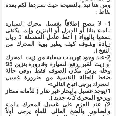
ومن هنا نبدأ بالنصيحة حيث نسردها لكم بعدة
نقاط :
1- لا ينصح إطلاقاً بغسيل محرك السياره
بالماء بتاتا أو الديزل أو البنزين وإنما يكتفى
بنفخها بالهواء ( أعط عامل المغسلة 5 ريال
زيادة وشوف كيف يطير بوية المحرك من
النفخ ).
2-عند وجود تهريبات سفلية من زيت المحرك
أو زيت القير إرفع السيارة وقارورة بنزين 95
وخله يرش مكان الصوف فقط ،
وفي حالة
ضغط الحالة النفسية من ضرورة غسيل
المحرك يرجى اتباع التالي:-
1/يوجد غسيل بالبخار غير ضار ( للأمانة ممتاز
ويرجع المحرك كأنه جديد ).
2/ عند العزم على غسيل المحرك بالماء
والصابون والضخ العالي للماء يرجى أولاً