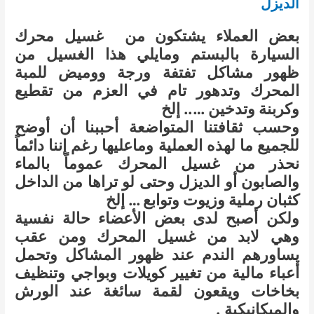
الديزل
بعض العملاء يشتكون من غسيل محرك
السيارة بالبستم ومايلي هذا الغسيل من
ظهور مشاكل تفتفة ورجة ووميض للمبة
المحرك
وتدهور تام في العزم من تقطيع
وكربنة وتدخين ….. إلخ
وحسب ثقافتنا المتواضعة أحببنا أن أوضح
للجميع ما لهذه العملية وماعليها رغم إننا دائماً
نحذر من غسيل المحرك عموماً بالماء
والصابون أو الديزل وحتى لو تراها من الداخل
كثبان رملية وزيوت وتوابع … إلخ
ولكن أصبح لدى بعض الأعضاء حالة نفسية
وهي لابد من غسيل المحرك ومن عقب
يساورهم الندم عند ظهور المشاكل وتحمل
أعباء مالية من تغيير كويلات وبواجي وتنظيف
بخاخات ويقعون لقمة سائغة عند الورش
والميكانيكية .