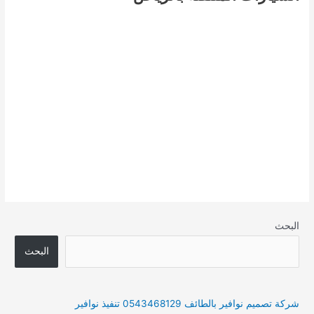
البحث
البحث
شركة تصميم نوافير بالطائف 0543468129 تنفيذ نوافير