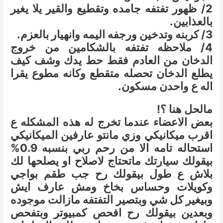
2/ ظهور تفتفه جامده وتقطيع والقير يلا يغير
بالعذابين.
3/ كربنه وتدخين ورجفه اليمه وانهيار بالعزم.
4/ ملاحظه تفتفه بالشكامين من خروج
الدخان من العادم فقط حط يدك وشف كيف
يطلع الدخان تحصله متقطع وكانه مطوع يقرا
اله ع واحدن مسكون.
مالحل هنا ؟!
بعض الاعضاء عندما تخرج له هذه المشكله ع
اقرب ميكانيكي وزي مانتو عارفين الميكانيكي
استحاله تامه الا من رحم ربي بنسبه 0.9%
بيقولك سيارتك ماتحتاج لاصلاح او يصلحها لك
بلاش ع طول بيقولك رح جب طقم بواجي
وكويلات وحساس بخاخ ومش عارف ايش
وبيغير كل شي وبتصير التفتفه مازالت موجوده
وبعدين بيقولك رح افحص كمبيوتر وبتفحص