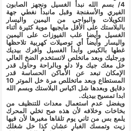
4/ بسم الله نبدأ الغسيل ونجهز الصابون
الفيري والأسفنجة وقبل مانبدأ نغطي جهة
الكويلات والبواجي من اليمين واليسار
بالبلاستك على الأقل مايجيها موية كثيرة أثناء
الغسيل وأيضا علب الفيوزات على اليمين
واليسار وأيضاً أي توصيلات كهربية تلاحظها
غطها بالكيس وابدأ الغسيل وافرك بيديك
ورجليك وبعد ماتخلص لاتستخدم الضخ العالي
خل معك جيك ولا دلو وبالراحة وحاول قدر
الإمكان تبعد عن الأماكن الحساسة قدر
المستطاع وبعد ماتخللص مرة خل الموتر 10
دقايق وبعدها شل اكياس البلاستك وبسم الله
ابدا تمسيح بيديك.
ويفضل عدم استعمال معدات للتنظيف من
بخاخات وخلافه لأن هذه صح تخلي المحرك
يلمع بس من ثاني يوم تلقاها مغبرها لأن فيها
زيت وتمسك الغبار عشان كذا خل شغلك