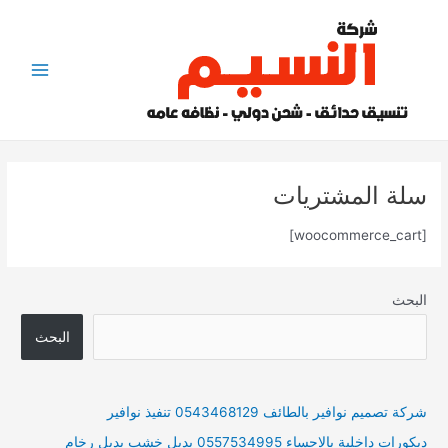
خطي
لى
لمحتوى
Main
Menu
سلة المشتريات
[woocommerce_cart]
البحث
البحث
شركة تصميم نوافير بالطائف 0543468129 تنفيذ نوافير
ديكورات داخلية بالاحساء 0557534995 بديل خشب بديل رخام