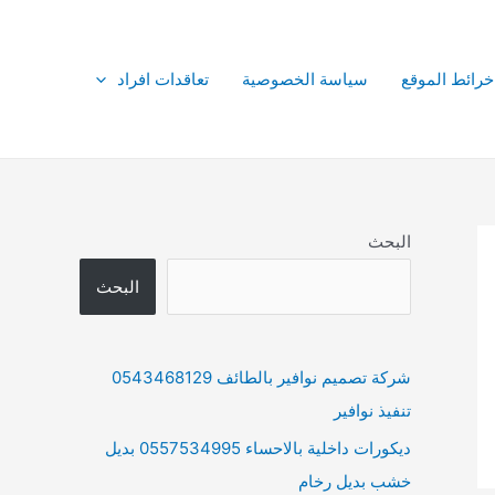
خرائط الموقع
سياسة الخصوصية
تعاقدات افراد
البحث
البحث
شركة تصميم نوافير بالطائف 0543468129
تنفيذ نوافير
ديكورات داخلية بالاحساء 0557534995 بديل
خشب بديل رخام