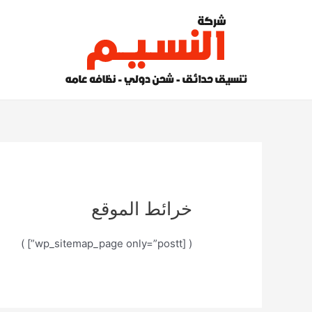
خطي
لى
لمحتوى
خرائط الموقع
( [wp_sitemap_page only=”postt”] )