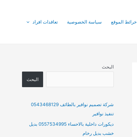
خرائط الموقع
سياسة الخصوصية
تعاقدات افراد
البحث
البحث
شركة تصميم نوافير بالطائف 0543468129
تنفيذ نوافير
ديكورات داخلية بالاحساء 0557534995 بديل
خشب بديل رخام