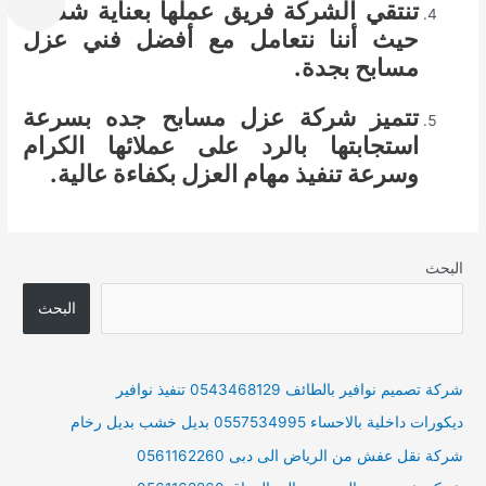
تنتقي الشركة فريق عملها بعناية شديدة
حيث أننا نتعامل مع أفضل فني عزل
مسابح بجدة.
تتميز شركة عزل مسابح جده بسرعة
استجابتها بالرد على عملائها الكرام
وسرعة تنفيذ مهام العزل بكفاءة عالية.
البحث
البحث
شركة تصميم نوافير بالطائف 0543468129 تنفيذ نوافير
ديكورات داخلية بالاحساء 0557534995 بديل خشب بديل رخام
شركة نقل عفش من الرياض الى دبى 0561162260