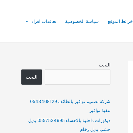
خرائط الموقع
سياسة الخصوصية
تعاقدات افراد
البحث
البحث
شركة تصميم نوافير بالطائف 0543468129
تنفيذ نوافير
ديكورات داخلية بالاحساء 0557534995 بديل
خشب بديل رخام