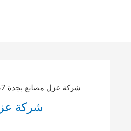
خطي
لى
لمحتوى
شركة عزل مصانع بجدة 0500855537
شركة عزل