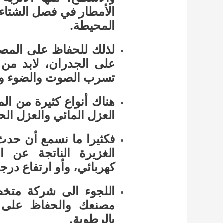
الأمطار في فصل الشتاء،
المحيطة.
لذلك للحفاظ على المصن
على الجدران، لابد من ا
تسرب الصوت والضوء ود
هناك أنواع كثيرة من المو
العزل المائي والعزل ال
فكثيرا ما نسمع أن حدث
الغزيرة الناتجة عن 
كهربائي، وأو ارتفاع درجا
اللجوء الى شركة متخ
مصنعك والحفاظ على ا
بالرطوبة.