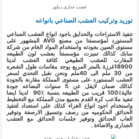
عشب جدارى ديكور
توريد وتركيب العشب الصناعي بانواعه
تنفيذ الاستراحات والحدايق باجود انواع العشب الصناعي
المستورد لمؤسستنا من مصنع AVG المشهور على
مستوى الصين بجودته واستخدام المواد الخام من شركة
سابك كذالك تميزت مؤسستنا بعشب لون الطبيعه
المقارب للعشب الطبيعي كثافة العشب لدينا
18900غرزة بالمتر المربع يوجد مقاسات طول الشعره
من 30 ملم الى 40ملم ونحن نقبل التحدي لسعر
العشب المستورد على مستوى المملكة مقارنة بالجودة
كذالك ضمان لايقل عن 5 سنوات البضاعه جودة
عالية٪100 قريب من الطبيعه بنسبة ٪90 لدينا ايضا
تنفيذ ملاعب كرة القدم بجميع مدن المملكة مع التخطيط
واستخدام اجود انواع الغراء كذلك على استعداد لتنفيذ
الحدائق الحكوميه من رصف وتنسيق الارصفة وتوفير
العاب الحدائق وتوفير جلسات الحدائق مع العشب
الجدارى والاضاءة .