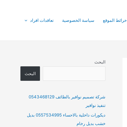
خرائط الموقع
سياسة الخصوصية
تعاقدات افراد
البحث
البحث
شركة تصميم نوافير بالطائف 0543468129
تنفيذ نوافير
ديكورات داخلية بالاحساء 0557534995 بديل
خشب بديل رخام