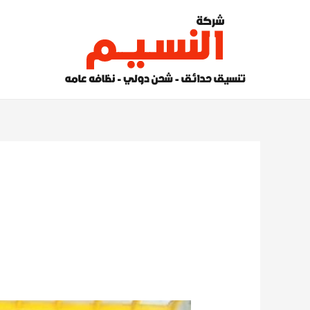
خطي
لى
لمحتوى