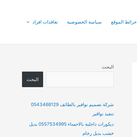
خرائط الموقع
سياسة الخصوصية
تعاقدات افراد
البحث
البحث
شركة تصميم نوافير بالطائف 0543468129
تنفيذ نوافير
ديكورات داخلية بالاحساء 0557534995 بديل
خشب بديل رخام