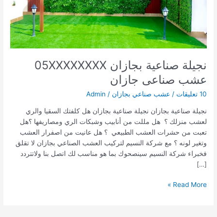
نجيلة صناعية بجازان 05XXXXXXXX
عشب صناعى جازان
10 تعليقات
/
عشب صناعي بجازان
/
Admin
نجيلة صناعية بجازان نجيلة صناعية بجازان هل كلفتك السقيا والري
لعشب منزلك ؟ هل مللت من أنابيب وشبكات الري ومصاريفها ؟هل
تعبت من حشرات العشب الطبيعي ؟ هل عانيت من اصفرار العشب
وتغير لونه ؟ مع شركة النسيم لتركيب العشب الصناعي بجازان لا تقلق
فخبراء شركة النسيم سينصحوك بما هو مناسب لك اتصل بنا ولاتتردد
[…]
نجيلة
Read More »
صناعية
بجازان
05XXXXXXXX