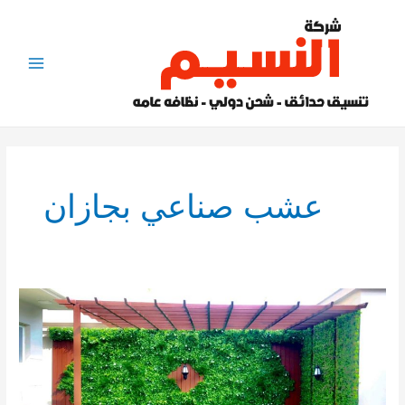
خطي
لى
لمحتوى
Main
Menu
عشب صناعي بجازان