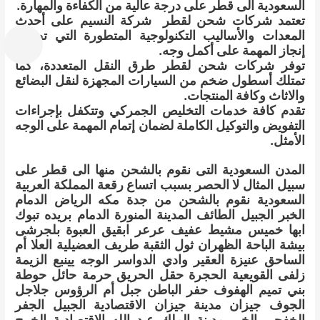
السعودية الى قطر على درجة عالية من الكفاءة والمهارة.
تعتمد شركات شحن لقطر شركة النسيم على أحدث
المعدات والأساليب التكنولوجية المتطورة التي تضمن
إنجاز المهمة على أكمل وجه.
توفر شركات شحن لقطر طرق النقل المتعددة، كما
تمتلك أسطول ضخم من السيارات المجهزة لنقل البضائع
والاثاث وكافة المنتجات.
تقدم كافة خدمات التخليص الجمركي وتتكفل بإجراءات
التفويض والتوكيل الكاملة لضمان إتمام المهمة على الوجه
الأمثل.
المدن السعودية التى نقوم بالشحن منها الى قطر على
سبيل المثال لا الحصر بسبب اتساع رقعة المملكة العربية
السعودية نقوم بالشحن من جدة مكه الرياض الدمام
الخبر الجبيل الطائف المدينة المنورة الدمام بريده تبوك
ابها خميس مشيط عفيف عرعر ابقيق العبوة بلجرشى
بيشة الباحة الظهران ثول الثقبة طريف العضيلية العلا أم
الساحق عنيزة العقير وادي الدواسر الوجه يينبع الزيمة
زلفى القويعية الحجرة حقل الحريق حرمة حائل حوطة
بني تميم الهفوف حفر الباطن جبل أم الرؤوس جلاجل
الجوف جيزان مدينة جيزان الاقتصادية الجبيل الجفر
الخفجي الخبر مدينة الملك عبد الله الاقتصادية الخرج