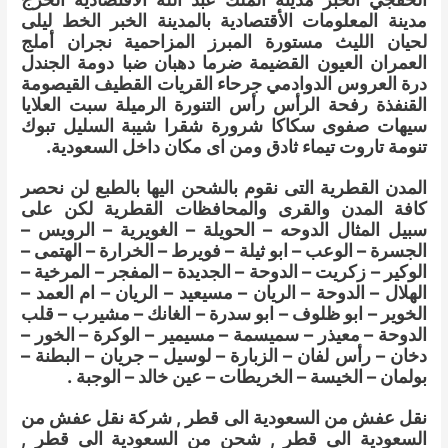
مدينة المعلومات الأقتصادية بالمدينة الخبر الخط ليلى
لحيان الليث مستورة المبرز المزاحمية نجران أملج
العمران العيون القضيمة ضرما دهبان ضبا دومة الجندل
درة العروس الدوادمي جرحاء القريات القطيف القيصومة
القنفذة رفحة الرأس رأس التنورة الرميلة سبت العلايا
سيهات صفوى سكاكا شرورة شقرا شيبة السليل تبوك
تنومة تاروت تيماء ثادق ومن اى مكان داخل السعودية.
المدن القطرية التى نقوم بالشحن اليها بالطبع لن نحصر
كافة المدن والقرى والمحافظات القطرية لكن على
سبيل المثال الدوحه – الحويلة – الغويرية – الرويس –
الجسرة – الوعب – ابو ثيلة – فويرط – الخرارة – الهتمى –
الوكير – زكريت – الدوحة – الجديدة – المفجر – المرخية –
الهلال – الدوحة – الريان – مسيعيد – الريان – ام العمد –
الخوير – ابو ظلوف – ابو سدرة – الغانك – مشيرب – قلب
الدوحة – معيذر – سميسمة – مسيمير – الوكرة – الخور –
دخان – رأس لفان – الزبارة – لوسيل – جريان – البطنة –
بولمان – الخيسة – الخريطات – عين خالد – الوجبة .
نقل عفش من السعودية الى قطر , شركة نقل عفش من
السعودية
الى قطر , شحن من السعودية الى قطر ,