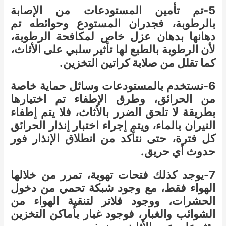
5-تم تأمين المستودعات من الإصابة
بالرطوبة، فجدران المستودع وحوائطه تم
دهانها بدهان عزل خاص لمكافحة الرطوبة،
لأن الرطوبة بالطبع لها تأثير سلبي على الأثاث،
كما تقلل من صلابة كراتين التخزين.
6-نستخدم بالمستودعات وسائل حماية خاصة
من الحرائق، وطرق الإطفاء تم اختيارها
بطريقة لا تلحق الضرر بالأثاث، فلا يتم إطفاء
النيران بالماء، ويتم إجراء اختبار إنذار الحرائق
كل فترة، حتى نتأكد من انطلاق الإنذار فور
حدوث أي حريق.
7-يوجد كذلك فتحات تهوية، تمرر من خلالها
الهواء فقط، مع وجود شبكة تحمي من دخول
الحشرات، ووجود فلاتر لتنقية الهواء من
الشوائب والغبار، فوجود غبار بأماكن التخزين