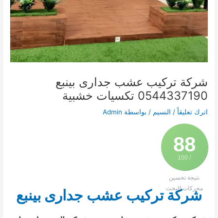
شركة تركيب عشب جدارى بينبع
0544337190 تكسيات خشبية
اترك تعليقاً
/
النسيم
/ بواسطة
Admin
88
/ 100
نتيجة تحسين
محركات البحث
شركة تركيب عشب جدارى بينبع