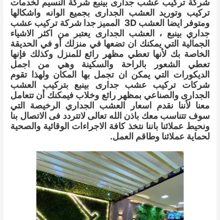
شركة تركيب عشب جدارى بينبع شركة النسيم لخدمات
تركيب وتوريد العشب الجدارى بجميع الوانه واشكالها
ومتوفر ايضا العشب 3D المميز جدا شركة تركيب عشب
جداري بينبع ، العشب الجدارى يعتبر من اكثر الاشياء
الجمالية التي يمكنك ان تضعها في منزلك أو في الحديقة
الخاصة بك لأنها تعطي مظهر رائع للمنزل وكذلك فإنها
تعطي الشعور بالراحة والسكينة وهي من اجمل
الديكورات التي يمكن ان تجمل بها المكان
ولهذا تقوم
شركات تركيب عشب جدارى بينبع بتركيب العشب
الجدارى والصناعي بمظهر رائع وخلاب فيمكنك أن تتعامل
معنا لأننا نقدم اسعار العشب الجداري الرخيصة التي
سوف تتناسب معك باذن الله تعالى لاتتردد فى الاتصال بنا
ونحيط عملائنا باننا نتخذ كافة الاجراءات الوقائية والصحية
لحماية عملائنا وطاقم العمل.