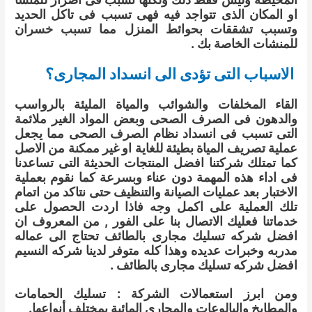
او المكان الذى تتواجد فيه فهى تسبب فى تاكل الحديد
وتسبب تشققات بحوائط المنزل مما تسبب خسران
للمنشات الخاصة بك .
الاسباب التى تؤدى الى انسداد المجارى؟
القاء المخلفات والشوائب والمياة المليئة بالرواسب
والدهون فى الصرف الصحى وبعض المواد الغير ملائمة
التى تسبب فى انسداد نظام الصرف الصحى مما يجعل
عملية تصريف المياة بطيئة للغاية او غير ممكنة من الاصل
كما تمتلك شركتنا افضل المنتجات الحديثة التى تساعدنا
فى اداء هذه المهمة دون عناء وبسرعة كما نقوم بعملية
الاختبار بعد عمليات الصيانة والتنظيف حتى نتاكد من اتمام
تلك العملية على اكمل وجه فاذا اردت الحصول على
خدماتنا فعليك الاتصال بنا على الفور , من المعروف ان
افضل شركه تسليك مجارى بالطائف تحتاج الى عماله
مدربه وخبرات عديده وهذا كله متوفر لدينا شركه النسيم
افضل شركه تسليك مجارى بالطائف .
ومن ابرز استعمالات الشركة : تسليك الحمامات
والمطابخ والبالوعات والمجاري المائية بمختلف أنواعها.