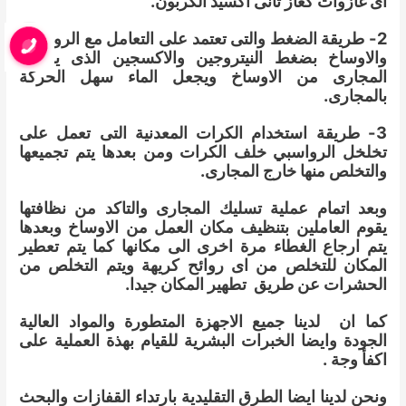
اى غازوات كغاز ثانى اكسيد الكربون.
2- طريقة الضغط والتى تعتمد على التعامل مع الرواسب
والاوساخ بضغط النيتروجين والاكسجين الذى يخلص
المجارى من الاوساخ ويجعل الماء سهل الحركة
بالمجارى.
3- طريقة استخدام الكرات المعدنية التى تعمل على
تخلخل الرواسبي خلف الكرات ومن بعدها يتم تجميعها
والتخلص منها خارج المجارى.
وبعد اتمام عملية تسليك المجارى والتاكد من نظافتها
يقوم العاملين بتنظيف مكان العمل من الاوساخ وبعدها
يتم ارجاع الغطاء مرة اخرى الى مكانها كما يتم تعطير
المكان للتخلص من اى روائح كريهة ويتم التخلص من
الحشرات عن طريق تطهير المكان جيدا.
كما ان لدينا جميع الاجهزة المتطورة والمواد العالية
الجودة وايضا الخبرات البشرية للقيام بهذة العملية على
اكفأ وجة .
ونحن لدينا ايضا الطرق التقليدية بارتداء القفازات والبحث