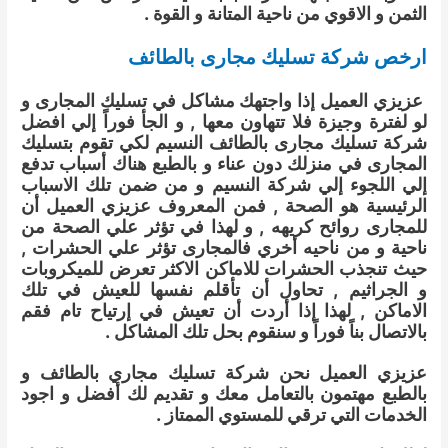
الثمن و الاقوي من ناحية المتانة و القوة .
ارخص شركة تسليك مجارى بالطائف
عزيزي العميل إذا واجتهك مشاكل في تسليك المجارى و
لو لفترة وجيزة فلا تتهاون معها , و الجأ فوراً إلي افضل
شركة تسليك مجارى بالطائف النسيم لكي تقوم بتسليك
المجارى في منزلك دون عناء و بالطبع هناك أسباب تدفع
إلي اللجوء إلي شركة النسيم و من ضمن تلك الاسباب
الرئيسية هو الصحة , فمن المعروف عزيزي العميل أن
للمجارى روائح كريهه , و لهذا في تؤثر علي الصحة من
ناحية و من ناحيه أخري فالمجارى تؤثر علي الحشرات ,
حيث تنجذب الحشرات للاماكن الاكثر تعرض للميكروبات
و الجراثيم , تحاول أن تأقلم نفسها للعيش في تلك
الاماكن , لهذا إذا أردت أن تعيش في إرتياح تام فقم
بالاتصال بناً فوراً و سنقوم بحل تلك المشاكل .
عزيزي العميل نحن شركة تسليك مجاري بالطائف و
بالطبع مهتمون بالتعامل معك و تقديم لك أفضل و اجود
الخدمات التي ترقي للمستوي الممتاز .