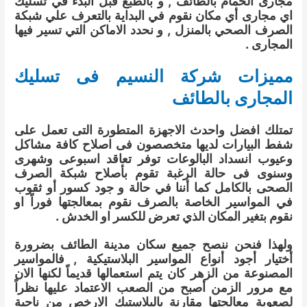
مجارى الحمام بالطائف , و بالطبع قبل البدء في تسليك
اي مجارى أي مكان نقوم في البداية بالتعرف علي شبكة
الصرف الصحي بالمنزل , و نحدد الاماكن التي تسير فيها
المجارى .
مميزات شركة النسيم فى تسليك
المجارى بالطائف
تمتلك افضل واحدث الاجهزة المتطورة التى تعمل على
شفط البيارات لديها متخصصون فى اصلاح كافة مشاكل
وعيوب انسداد البالوعات توفر تعاقد اسبوعى وشهرى
وسنوى فى حالة الرغبة تقوم بأصلاح شبكة الصرف
الصحى بالكامل كما أننا في حالة و جود كسور أو ثقوب
في المواسير الخاصة بالصرف نقوم بمعالجتها فوراً او
نقوم بتغير المكان الذي تعرض للكسر او الخدش .
ولهذا فنحن ننصح جميع سكان مدينة الطائف بضرورة
أختيار أجود أنواع المواسير البلاستيكية , فالمواسير
المصنوعة من الزهر كان يتم استعمالها قديماً لكنها الان
مع مرور الزمن أصبح من الصعب الاعتماد عليها نظراً
لصعوبة معالجتها مقارنة بالبلاستيك الارخص من ناحية