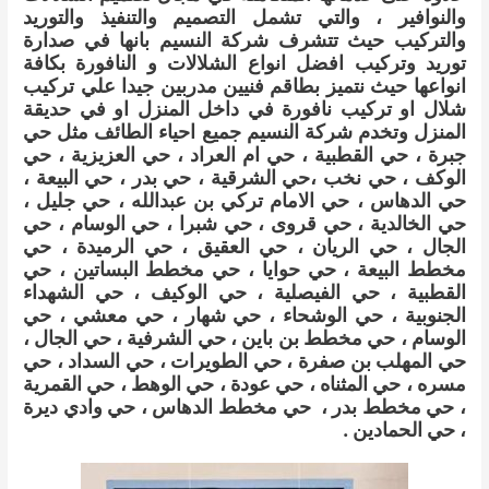
والنوافير ، والتي تشمل التصميم والتنفيذ والتوريد
والتركيب
حيث
تتشرف شركة النسيم بانها في صدارة
توريد وتركيب افضل انواع الشلالات و النافورة بكافة
انواعها حيث نتميز بطاقم فنيين مدربين جيدا علي تركيب
شلال او تركيب نافورة في داخل المنزل او في حديقة
المنزل وتخدم شركة النسيم جميع احياء الطائف مثل حي
جبرة ، حي القطبية ، حي ام العراد ، حي العزيزية ، حي
الوكف ، حي نخب ،حي الشرقية ، حي بدر ، حي البيعة ،
حي الدهاس ، حي الامام تركي بن عبدالله ، حي جليل ،
حي الخالدية ، حي قروى ، حي شبرا ، حي الوسام ، حي
الجال ، حي الريان ، حي العقيق ، حي الرميدة ، حي
مخطط البيعة ، حي حوايا ، حي مخطط البساتين ، حي
القطبية ، حي الفيصلية ، حي الوكيف ، حي الشهداء
الجنوبية ، حي الوشحاء ، حي شهار ، حي معشي ، حي
الوسام ، حي مخطط بن باين ، حي الشرفية ، حي الجال ،
حي المهلب بن صفرة ، حي الطويرات ، حي السداد ، حي
مسره ، حي المثناه ، حي عودة ، حي الوهط ، حي القمرية
، حي مخطط بدر ، حي مخطط الدهاس ، حي وادي ديرة
، حي الحمادين .