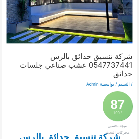
شركة تنسيق حدائق بالرس
0547737441 عشب صناعي جلسات
حدائق
/
النسيم
/ بواسطة
Admin
87
/ 100
نتيجة تحسين
محركات البحث
شركة تنسيق حدائق بالرس