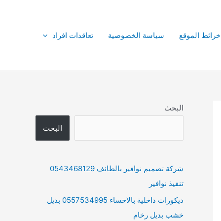
خرائط الموقع
سياسة الخصوصية
تعاقدات افراد
البحث
البحث
شركة تصميم نوافير بالطائف 0543468129
تنفيذ نوافير
ديكورات داخلية بالاحساء 0557534995 بديل
خشب بديل رخام