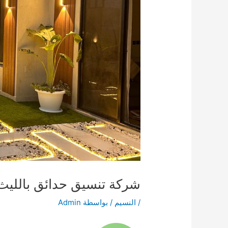
شركة تنسيق حدائق بالليث 538263919
/
النسيم
/ بواسطة
Admin