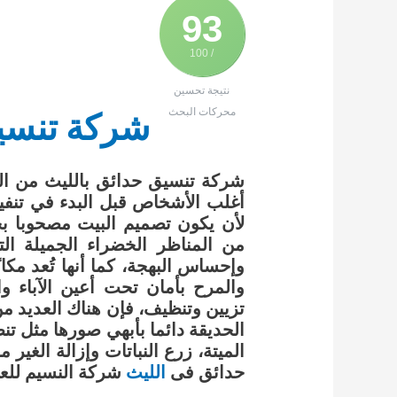
93
/ 100
نتيجة تحسين
محركات البحث
شركة تنسيق
شركة تنسيق حدائق بالليث من ال
أغلب الأشخاص قبل البدء في تنفيذ
لأن يكون تصميم البيت مصحوبا بحد
من المناظر الخضراء الجميلة ال
وإحساس البهجة، كما أنها تُعد مكانً
والمرح بأمان تحت أعين الآباء و
تزيين وتنظيف، فإن هناك العديد م
الحديقة دائما بأبهي صورها مثل تن
الميتة، زرع النباتات وإزالة الغي
حدائق فى
الليث
شركة النسيم للعنا