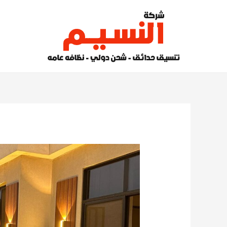
خطي
لى
لمحتوى