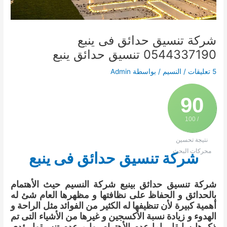
شركة تنسيق حدائق فى ينبع
0544337190 تنسيق حدائق ينبع
5 تعليقات
/
النسيم
/ بواسطة
Admin
90
/ 100
نتيجة تحسين
محركات البحث
شركة تنسيق حدائق فى ينبع
شركة تنسيق حدائق بينبع شركة النسيم حيث الأهتمام
بالحدائق و الحفاظ على نظافتها و مظهرها العام شئ له
أهمية كبيرة لأن تنظيفها له الكثير من الفوائد مثل الراحة و
الهدوء و زيادة نسبة الأكسجين و غيرها من الأشياء التى تم
ذكرها سابقا ، إما عدم الأهتمام بها و عدم تنسيقها يؤدى