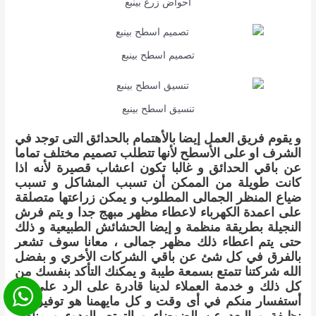
احواض زرع بينبع
تصميم اسطح بينبع
تنسيق اسطح بينبع
و يقوم فريق العمل إيضا بالأهتمام بالحدائق التى توجد في
الشرف او على الأسطح لأنها تتطلب تصميم مختلف تماما
عن باقي الحدائق و غالبا تكون اعشاب قصيرة لأنه اذا
كانت طويلة من الممكن أن تسبب المشاكل و تسبب
ضياع المنظر الجمالى المطلوب و يمكن زراعتها متصلقة
على اعمدة الكهرباء لاعطاء مظهر مبهج جدا و يتم فرش
النجيلة بطريقة منظمة و إيضا الحشائش الطبيعية و ذلك
حتى يتم اعطاء ذلك مظهر جمالى ، معانا سوف تشعر
بالفرق في كل شئ عن باقي الشركات الأخري و بفضل
الله شركتنا تتمتع بسمعة طيبة و يمكنك التأكد بنفسك من
كل ذلك و خدمة العملاء لدينا قادرة على الرد على أى
أستفسار منكم في أى وقت و كل مايهمنا هو توفير بيئة
نظيفة و البعد عن الضوضاء و التمتع بالهدوء و مناظر