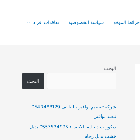
خرائط الموقع
سياسة الخصوصية
تعاقدات افراد
البحث
البحث
شركة تصميم نوافير بالطائف 0543468129
تنفيذ نوافير
ديكورات داخلية بالاحساء 0557534995 بديل
خشب بديل رخام