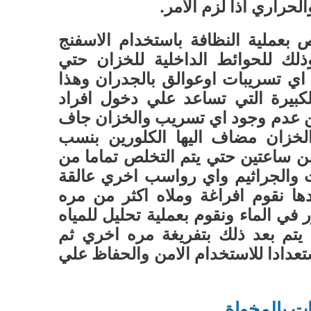
الحراري اذا لزم الامر.
 بعملية النظافة باستخدام الاسفنج
ذلك للحوائط الداخلية للخزان حتي
اي تسريبات اوعوالق بالجدران وهذا
لكبيرة التي تساعد علي دخول افراد
من عدم وجود اي تسريب والخزان جاف
الخزان مضاف اليها الكلورين بنسب
ن ساعتين حتي يتم التخلص تماما من
ت والجراثيم واي رواسب اخري عالقة
ها نقوم افراغة وملاه اكثر من مره
 في الماء ونقوم بعملية تحليل للمياه
PH –TDS-TSS )ثم يتم بعد ذلك بتفريغة مره اخري ثم
عدادا للاستخدام الامن والحفاظ علي
 بالمخواة