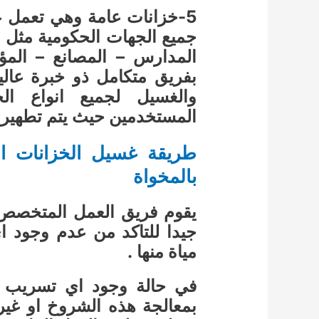
5-خزانات عامة وهي تعمل عل
جميع الجهات الحكومية مثل 
المدارس – المصانع – الم
بفريق متكامل ذو خبرة عالي
والغسيل لجميع انواع ا
المستخدمين حيث يتم تطهير 
طريقة غسيل الخزانات ا
بالمخواة
يقوم فريق العمل المتخصص
جيدا للتاكد من عدم وجود 
مياة منها .
في حالة وجود اي تسريب للم
بمعالجة هذه الشروخ او غير