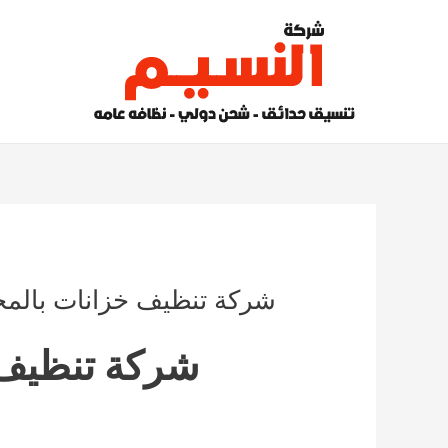
خطي
لى
لمحتوى
شركة تنظيف خزانات بالمخواة 0500855537 مع 
شركة تنظيف 