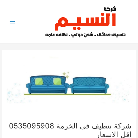
خطي
لى
لمحتوى
Main
Menu
شركة تنظيف فى الخرمة 0535095908
اقل الاسعار