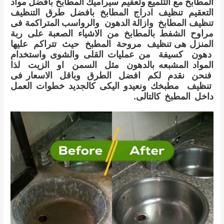
المطابخ مع التلميع وتعقيم سيراميك المطابخ بافضل مواد
التعقيم تنظيف ادراج المطابخ بافضل طرق التنظيف
تنظيف المطابخ وازالة الدهون والرواسب المتراكمة فى
مراوح الشفط بالمطابخ من الاشياء الصعبة على ربة
المنزل هى تنظيف مروحة المطبخ حيث تتراكم عليها
دهون كسيفة من عمليات القلى والشوى واستخدام
المواد المشبعه بالدهون مثل السمن او الزيت لذا
فنحن نقدم لكم افضل الطرق وباقل الاسعار فى
تنظيف مطبخك ونعيدو اليكى كالجديد خطوات العمل
داخل المطبخ كالتالى.