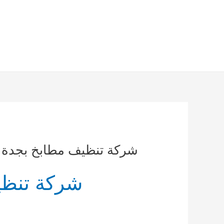
خطي
لى
لمحتوى
شركة تنظيف مطابخ بجدة 0500855537 خصم 20%
شركة تنظي