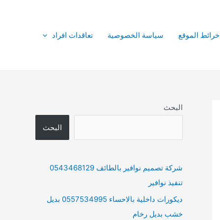
خرائط الموقع
سياسة الخصوصية
تعاقدات افراد
البحث
البحث
شركة تصميم نوافير بالطائف 0543468129
تنفيذ نوافير
ديكورات داخلية بالاحساء 0557534995 بديل
خشب بديل رخام