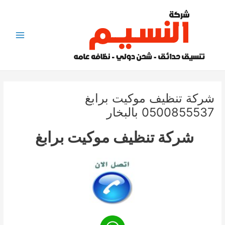
خطي
لى
لمحتوى
Main
Menu
شركة تنظيف موكيت برابغ
0500855537 بالبخار
شركة تنظيف موكيت برابغ