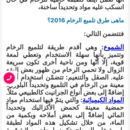
انسكب عليه مواد وتحديداً ساخنة،
ماهى طرق تلميع الرخام 2016؟
فتتضمن التالي:
الشموع
: وهي أقدم طريقة لتلميع الرخام
وتتميز بأنها سهلة الاستخدام وتعطي لمعة
قوية، إلّا أنّها ومن ناحية أخرى تكون سريعة
الزوال ولا تحمي الرخام من ظهور بعض البقع
عليه. الصقل والتنعيم: تتضمّن استخدام أنواع
معينة من الرخام في التلميع وتحديداً البلوري،
إضافةً إلى بعض أنواع الجرانيت كالطبيعي مثلاً.
المواد
الكيميائية
: والتي يتمّ فيها استخدام مواد
حمضية معينة كحمض الأكزاليك وتحديداً
المائي إضافةً إلى بعض أملاحه وبكمية من
الماء، من خلال تشكيل هذه المواد لطبقة