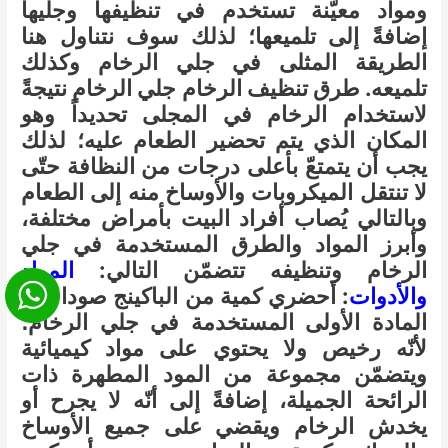
ومواد معيّنة تستخدم في تنظيفها وجليها
إضافةً إلى تلميعها؛ لذلك سوف نتناول هنا
الطريقة المثلى في جلي الرخام وكذلك
تلميعه. طرق تنظيف الرخام جلي الرخام نتيجةً
لاستخدام الرخام في المجلى تحديداً وهو
المكان الذي يتم تحضير الطعام عليه؛ لذلك
يجب أن يتمتعّ بأعلى درجات من النظافة حتّى
لا تنتقل الميكروبات والأوساخ منه إلى الطعام
وبالتالي يُصاب أفراد البيت بأمراض مختلفة،
وأبرز المواد والطرق المستخدمة في جلي
الرخام وتنظيفه تتضمّن التالي:
المواد
والأدوات
: أحضري كمية من الباكينج صودا وهو
المادة الأولى المستخدمة في جلي الرخام؛
لأنّه رخيص ولا يحتوي على مواد كيميائية
ويتضمّن مجموعة من المود المطهرة ذات
الرائحة الجميلة، إضافةً إلى أنّه لا يجرح أو
يخدش الرخام ويقضي على جميع الأوساخ