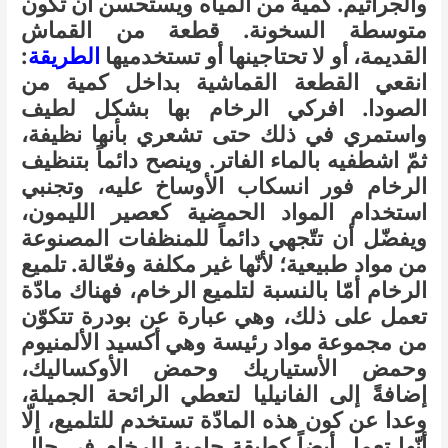
والجراثيم. كمية من المياه ويستحسن أن تكون
متوسطة السخونة. قطعة من القماش
القديمة، أو لا تحتاجينها أو تستخدميها
الطريقة
:
انقعي القطعة القماشية بداخل كمية من
الصودا. افركي الرخام بها بشكل لطيف
واستمري في ذلك حتى تشعري بأنها نظيفة،
ثمّ اشطفيه بالماء الفاتر. وينصح دائماً بتنظيف
الرخام فور انسكاب الأوساخ عليه، وتجنبي
استخدام المواد الحمضية كعصير الليمون،
ويفضّل أن تتّجهي دائماً للمنظفات المصنوعة
من مواد طبيعية؛ لأنّها غير مكلفة وفعّالة. تلميع
الرخام أمّا بالنسبة لتلميع الرخام، فهناك مادّة
تعمل على ذلك، وهي عبارة عن بودرة تتكوّن
من مجموعة مواد رئيسة وهي أكسيد الألمنيوم
وحمض الأستياريك وحمض الأوكساليك،
إضافةً إلى الفانيليا لتعطي الرائحة الجميلة،
وعدا عن كون هذه المادّة تستخدم للتلميع، إلّا
أنّها تعمل أيضاً كطبقة حامية للرخام في حال