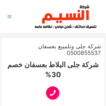
خطي
لى
لمحتوى
Main
Menu
شركة جلى وتلمييع بعسفان
0500855537
شركة جلى البلاط بعسفان خصم
30%