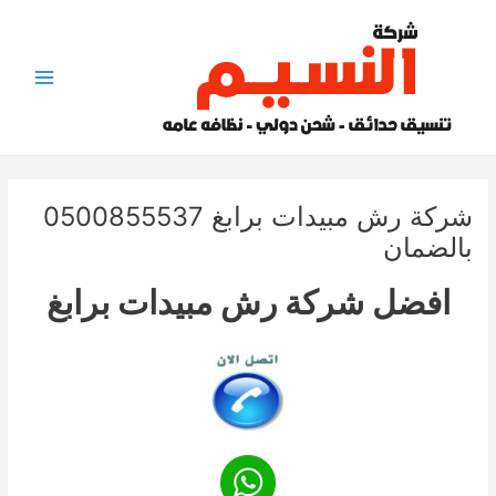
خطي
لى
لمحتوى
Main
Menu
شركة رش مبيدات برابغ 0500855537
بالضمان
افضل شركة رش مبيدات برابغ