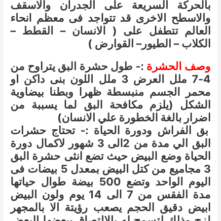
بالحركة السريعة على الجدران والاسقف
والاسطح الاخرى قد تتواجد فى معظم انحاء
العالم تتطفل على
( الانسان – القطط –
الكلاب – الطيور– القوارض )
وصف الحشرة
:- طول حشرة البق يتراوح من
4-7 ملل العرض 3 ملل اللون بنى داكن او
محمر الجسم منبسطة ظهرا وبطنا بيضاوية
الشكل
(يلزم مكافحة البق لما يسببة من
اضرار بالغة الخطورة علي الانسان)
بق الفراش ودورة الحياة :- تحتاج حشرات
البق الي مدة من 2الى 3 شهور لاكمال دورة
الحياة وضع البيض حيث تضع انثى حشرة البق
3 مجاميع من كتل البيض بمعدل 5 بيضات فى
اليوم الواحد وتضع 500 بيضة طوال حياتها
مدة الفقس من 7 الى 14 يوم ولون البيض
ابيض دقيق الحجم يصعب رؤيتة الا بالمجهر
لزج وذلك لتسمح له بالالتصاق ببعضها البعض