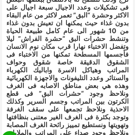
فى تشكيلات وعدد الاجيال سبعة اجيال على
الاكثر وحشرة “البق” تعمر لاكثر من عام البقاء
بدون غذاء حيث يمكنها ان تعيش بدون غذاء
من 10 شهور الى عام كامل طبيعة الحياة
وتنشط حشرات البق “حشرة الفراش” ليلا
وتفضل الاختباء نهارا قرب مكان نوم الانسان
فأجسمها المسطحة تمكنها من الاختباء فى
الشقوق الدقيقة خاصة شقوق وحواف
المراتب وهياكل الاسرة واباليك الكهرباء
والستائر وعدد التليفونات والاجهزة الكهربائية
وهذه هي بعض مناطق الاصابه فى الغرف
ونلاحظ وجود “حشرات البق” فى قطع
الكرتون بين المراتب وجسم السرير وكذلك
الاحذية ونلاحظ تجمعها على سقف الغرفة
وتوجد بكثرة فى الغرف الغير معتنى بنظافتها
وتهويتها ونستطيع تمييز رائحة الغرف المصابة
ونلاحظ وجود صداء على المراتب والملايات