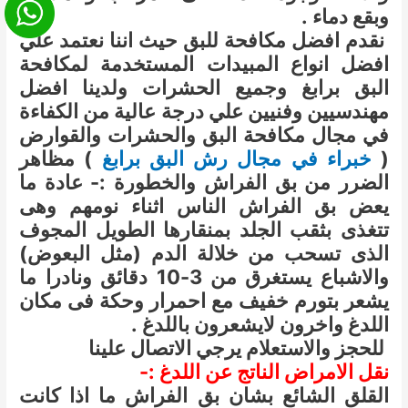
وبقع دماء .
نقدم افضل مكافحة للبق حيث اننا نعتمد علي
افضل انواع المبيدات المستخدمة لمكافحة
البق برابغ وجميع الحشرات ولدينا افضل
مهندسيين وفنيين علي درجة عالية من الكفاءة
في مجال مكافحة البق والحشرات والقوارض
(
خبراء في مجال رش البق برابغ
)
مظاهر
الضرر من بق الفراش والخطورة :- عادة ما
يعض بق الفراش الناس اثناء نومهم وهى
تتغذى بثقب الجلد بمنقارها الطويل المجوف
الذى تسحب من خلالة الدم (مثل البعوض)
والاشباع يستغرق من 3-10 دقائق ونادرا ما
يشعر بتورم خفيف مع احمرار وحكة فى مكان
اللدغ واخرون لايشعرون باللدغ .
للحجز والاستعلام يرجي الاتصال علينا
نقل الامراض الناتج عن اللدغ :-
القلق الشائع بشان بق الفراش ما اذا كانت