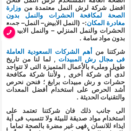
افضل شركة لرش النمل معتمدة من
وزارة
الصحة لمكافحة الحشرات والنمل بدون
مغادرة المكان
:- (النمل الابيض– النمل– جميع
الحشرات والنمل المنزلي – والنمل الابيض )
بدون مواد سامة .
شركتنا من
أهم الشركات السعودية العاملة
فى مجال رش المبيدات
, لما لنا من تاريخ
طويل وملىء بالأعمال المتميزة التى لا تتواجد
لدى أى شركة أخرى , ولأننا شركة مكافحة
حشرات و رش مبيدات برابغ ؛ فنحن نحرص
أشد الحرص على استخدام أفضل المعدات
والتقنيات الحديثة .
الى جانب ذلك فان شركتنا تعتمد على
استخدام مواد صديقة للبيئة ولا تتسبب فى أية
ايذاء للانسان ,فهى غير مضرة بالصحة تماما ,