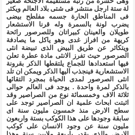
وهى حشرة من رتبة مستقيمة الاجنحة صغير
لة ستة ارجل منتشر فى شتى بلاد العالم ويكثر
فى المناطق الحارة جسمه مفلطح بيضى
يضرب لونة بالسمرة وله قرنا الاستشعار
طويلان والعينان كبيراتان وللصرصور رائحة
كريهة من افراز غدى وهو ياكل ما يصادفة
ويتكاثر عن طريق البيض الذى تبيضة انثى
الصرصور حيث تفرز الانثى مادة عطرة تعلن
فيها استعدادها للجماع يلتقطها الذكر بقرونة
الاستشعارية فينجذب اليها الذكر ويمكن ان تلد
انثى الصرصور لمدى الحياة بمجرد التقائها
بالذكر لمرة واحدة . يوجد فى العالم حوالى
ثلاثة الاف وخمسمائة نوع من الصراصير وقد
اثبتت ابحاث علمية ان الصراصير توجد على
سطح الارض منذ خمسون مليون سنة اى
سابقة وجودها على هذا الكوكب بستة واربعون
مليون سنة عن وجود الانسان على كوكب
الارض والذى يقدر باربعة ملايين سنة وهذا