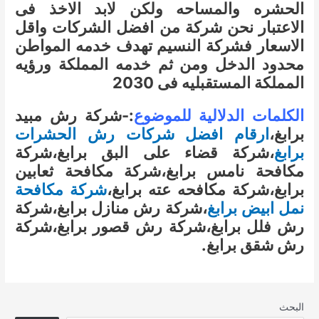
الحشره والمساحه ولكن لابد الاخذ فى
الاعتبار نحن شركة من افضل الشركات واقل
الاسعار فشركة النسيم تهدف خدمه المواطن
محدود الدخل ومن ثم خدمه المملكة ورؤيه
المملكة المستقبليه فى 2030
الكلمات الدلالية للموضوع
:-شركة رش مبيد
برابغ،
ارقام افضل شركات رش الحشرات
برابغ
،شركة قضاء على البق برابغ،شركة
مكافحة نامس برابغ،شركة مكافحة ثعابين
برابغ،شركة مكافحه عته برابغ،
شركة مكافحة
نمل ابيض برابغ
،شركة رش منازل برابغ،شركة
رش فلل برابغ،شركة رش قصور برابغ،شركة
رش شقق برابغ.
البحث