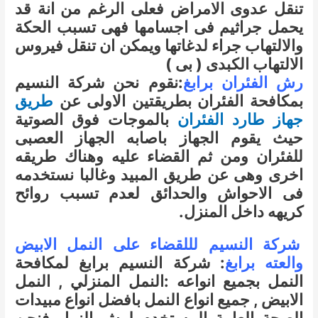
تنقل عدوى الامراض فعلى الرغم من انة قد
يحمل جراثيم فى اجسامها فهى تسبب الحكة
والالتهاب جراء لدغاتها ويمكن ان تنقل فيروس
الالتهاب الكبدى ( بى )
رش الفئران برابغ
:نقوم نحن شركة النسيم
بمكافحة الفئران بطريقتين الاولى عن
طريق
جهاز طارد الفئران
بالموجات فوق الصوتية
حيث يقوم الجهاز باصابه الجهاز العصبى
للفئران ومن ثم القضاء عليه وهناك طريقه
اخرى وهى عن طريق المبيد وغالبا نستخدمه
فى الاحواش والحدائق لعدم تسبب روائح
كريهه داخل المنزل.
شركة النسيم لللقضاء على النمل الابيض
والعته برابغ
: شركة النسيم برابغ لمكافحة
النمل بجميع انواعه :النمل المنزلي , النمل
الابيض , جميع انواع النمل بافضل انواع مبيدات
الصحة العامة المستخدم لرش النمل فنحن