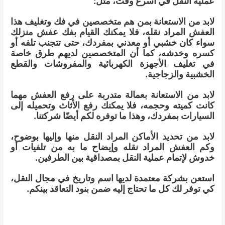
عملية النقل في أسرع وقت، مثل:
لابد من الاستعانة بمن هم متخصصين في فك وتغليف هذا
العفش المراد نقله، فلا يمكنك القيام بفك عفش منزلك
سواء كان خشبي أو معدني بمفردك، حتى تتجنب تلفه أو
كسره وخدشه، كما أن المتخصصين لديهم طرق خاصة
في تغليف الأجهزة الكهربائية والمفروشات والقطع
الخشبية والزجاجية.
لابد من الاستعانة بعمالة متدربة على رفع العفش مهما
كانت كميته وحجمه، فلا يمكنك رفع الأثاث وتحميله إلى
السيارات بمفردك، وهذا ما توفره لكم أيضًا شركتنا.
لابد من تحديد الأماكن المراد النقل منها وإليها بوضوح،
وكم العفش المراد نقله وإيضاح ما به من تلفيات أو
خدوش لإتمام عملية النقل بمصداقية بين الطرفين.
استعن بشركة معتمدة لديها اسم وتاريخ في مجال النقل،
كي توفر لك كل ما تحتاج إليه ضمن بنود التعاقد بينكم.