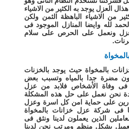
ل فشركتنا تستخدم النظام الثانى وهو
ذال العزل يوجد به الكثير من الاشياء
ثير من الاشياء الباهظة الثمن ولكن
الحمد لله وايضا المنازل الموجود فى
 عزل ونعمل على الحرص على سلام
رنات.
لمخواة
نات بالمخواة حيث يوجد بالخزنات
تكون مضرة جدا بالمياه وتسبب بعض
فى وفاة الأشخاص فلابد من عزل
دة نحن نعمل على حل هذه المشكلة
درين على حماية امن كل اسرة وعزل
ا فى شركة عزل خزانات بالمخواة
ملين الذين يعملون لدينا ونثق فى
لعميل بشكل منظم ومرتب نحن لدينا