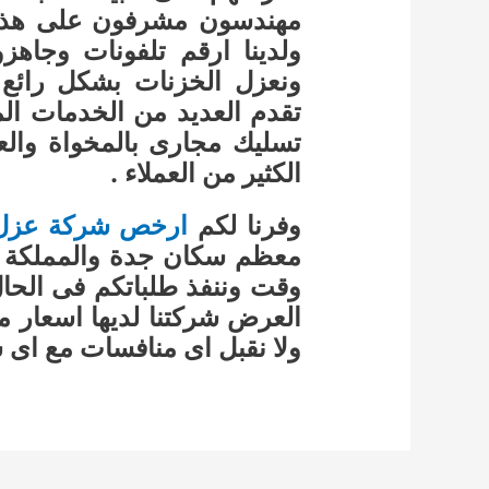
مهندسون مشرفون على هذه ا
ولدينا ارقم تلفونات وجا
ونعزل الخزنات بشكل رائع م
تقدم العديد من الخدمات الم
تسليك مجارى بالمخواة والعد
الكثير من العملاء .
وفرنا لكم
ارخص شركة عزل ا
معظم سكان جدة والمملكة ا
وقت وننفذ طلباتكم فى الحال
العرض شركتنا لديها اسعار م
ولا نقبل اى منافسات مع اى ش