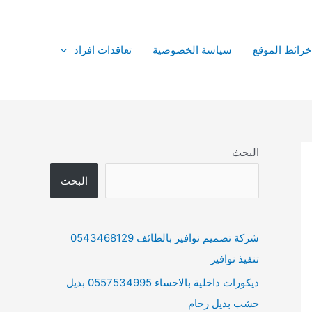
خرائط الموقع
سياسة الخصوصية
تعاقدات افراد
البحث
البحث
شركة تصميم نوافير بالطائف 0543468129
تنفيذ نوافير
ديكورات داخلية بالاحساء 0557534995 بديل
خشب بديل رخام