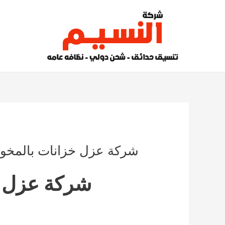
خطي
لى
لمحتوى
شركة عزل خزانات بالمخواة 0855537
شركة عزل خ