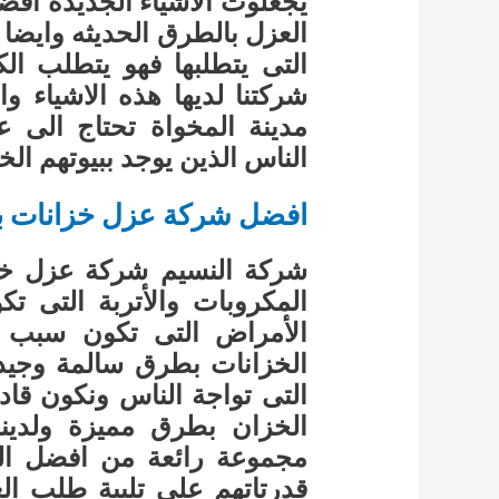
يجعلوت الاشياء الجديده افض
العزل بالطرق الحديثه وايضا ه
التى يتطلبها فهو يتطلب الك
شركتنا لديها هذه الاشياء و
مدينة المخواة تحتاج الى
الناس الذين يوجد ببيوتهم الخ
افضل شركة عزل خزانات با
شركة النسيم شركة عزل خزا
المكروبات والأتربة التى 
الأمراض التى تكون سبب 
الخزانات بطرق سالمة وجي
التى تواجة الناس ونكون قا
الخزان بطرق مميزة ولدين
مجموعة رائعة من افضل العا
قدرتاتهم على تلبية طلب ا