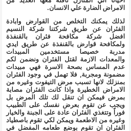
احيانا الي المنازل ناقلة معها العديد من
الامراض الضارة علي الانسان.
لذلك يمكنك التخلص من القوارض وابادة
الفئران عن طريق شركتنا شركة النسيم
افضل شركة مكافحة فئران بالقنفذة
ولمكافحة قوارض بالقنفذة عن طريق ايدي
مدربة خصيصا مستخدمين المبيدات
والمعدات الازمة لقتل الفئران ونضمن لكم
عدم المساس بصحة الاسرة فهي مبيدات
مضمونة ومجربة, فلا تهمل في وجود الفئران
بمنزلك لانها تسبب مرض التيفوت وغيره من
الامراض الخطيرة واذا كانت الفئران مصابة
بمرض فيمكن ان تنقل لك تلك المرض بل
ويجب عن تقوم بعرض نفسك على الطبيب
فوراً وتتغذي الفئران عادة على الجبنة والخيار
وغيره من الاطعمة ويمكن لكي تقوم باصطياد
الفئران ان تقوم بوضع طعامه المفضل في