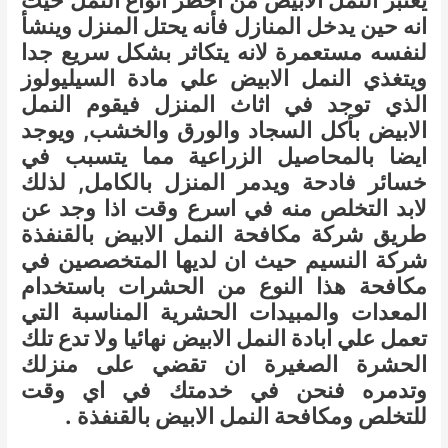
يعتبر النمل الابيض من اخطر انواع النمل حيث
انه حين يدخل المنازل فأنه يحتل المنزل وينشأ
لنفسه مستعمرة لانه يتكاثر بشكل سريع جدا
ويتغذي النمل الابيض علي مادة السيليولوز
الذي توجد في اثاث المنزل فيقوم النمل
الابيض بأكل السجاد والورق والخشب, ويوجد
ايضا بالمحاصيل الزراعية مما يتسبب في
خسائر فادحة ويدمر المنزل بالكامل, لذلك
لابد التخلص منه في اسرع وقت اذا وجد عن
طريق شركة مكافحة النمل الابيض بالقنفذة
شركة النسيم حيث ان لديها المتخصصين في
مكافحة هذا النوع من الحشرات باستخدام
المعدات والمبيدات الحشرية المناسبة التي
تعمل علي ابادة النمل الابيض نهائيا ولا تدع تلك
الحشرة الصغيرة ان تقضي على منزلك
وتدمره فنحن في خدمتك في اي وقت
للتخلص ومكافحة النمل الابيض بالقنفذة .