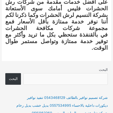
على أفضل خدمات مقدمة من شركات رش
الحشرات فليس أمامك سوى الأستعانة
بشركة النسيم لرش الحشرات وكما ذكرنا لكم
أننا نوفر خدمة ممتازة بأقل الأسعار فمع
مجموعة شركات مكافحة الحشرات
في بالقنفذة ستحظي بكل ما تريد وأكثر مع
توفير خدمة ممتازة وتواصل مستمر طوال
الوقت.
البحث
البحث
شركة تصميم نوافير بالطائف 0543468129 تنفيذ نوافير
ديكورات داخلية بالاحساء 0557534995 بديل خشب بديل رخام
شركة نقل عفش من الرياض الى دبى 0561162260