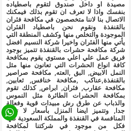
مصيدة او داخل صندوق لتقوم باصطياده
بنفسك واذا لا تعرف ان تقوم بذلك فيمكنك
الاتصال بنا لاننا متخصصون في مكافحة فئران
بالقنفذة ونقوم نحن باصطياد الفئران
الموجودة والتخلص منها وكشف المنطقة التي
يأتي منها الفئران واخيرا شركة النسيم افضل
شركة مكافحة حشرات بالقنفذة تتميز بوجود
فريق عمل علي اعلي مستوي يقوم بمكافحة
كافة انواع الحشرات التي تعانون منها مثل
النمل الابيض, البق ,العته, مكافحة صراصير
بالقنفذة,عناكب ,مكافحة خنافس, ثعابين,
مكافحة عقارب, فئران, ابراص, كذلك تقوم
بمكافحة الحشرات الطائرة مثل النموس
والذباب عن طرق رش مبيدات قوية وفعالة
جدا, وتتميز ايضا المنزل بأسعار لا تقبل
المنافسة في القنفذة والمملكة السعودية كلها
فكل من موجود في شركتنا لمكافحة