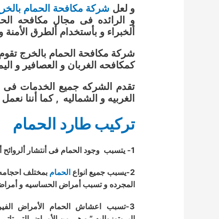
و لعل
شركة مكافحة الحمام بالخر
و الرائده فى مجال مكافحه الح
ألخبراء و بأستخدام ألطرق الأمنة وا
شركة مكافحة الحمام بالخرج تقوم ب
كمكافحه الغربان و العصافير و اليم
تقدم الشركه جميع الخدمات فى ال
الغربيه و الشماليه , كما أننا نعمل 
تركيب طارد الحمام
1- يتسبب وجود الحمام فى أنتشار ألروائح ألكريهه بالمبنى و المنشات .
2-يسبب جميع انواع
الحمام
بمختلف احجامه أ
المجرده و تسبب أمراض الحساسيه و أمراض 
3-تسبب اعشاش الحمام الأمراض الفيرو
البروتوزواليه ” و هي من الأمراض التي تاتي م