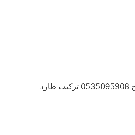
شركة مكافحة حمام بالخرج 0535095908 تركيب طارد