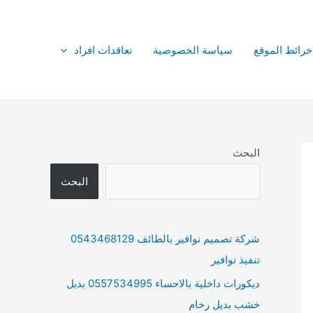
خرائط الموقع
سياسة الخصوصية
تعاقدات افراد
البحث
البحث
شركة تصميم نوافير بالطائف 0543468129
تنفيذ نوافير
ديكورات داخلية بالاحساء 0557534995 بديل
خشب بديل رخام