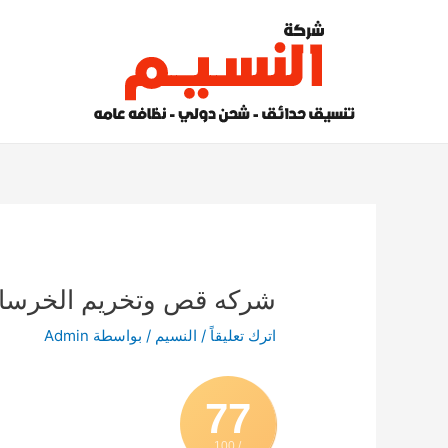
خطي
لى
لمحتوى
شركه قص وتخريم الخرسانة بجدة 7
اترك تعليقاً
/
النسيم
/ بواسطة
Admin
77
/ 100