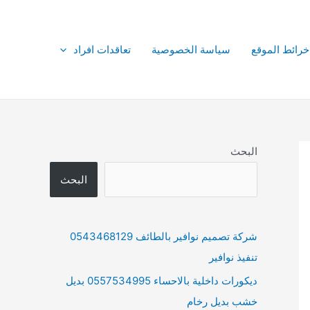
خرائط الموقع
سياسة الخصوصية
تعاقدات افراد
البحث
البحث
شركة تصميم نوافير بالطائف 0543468129
تنفيذ نوافير
ديكورات داخلية بالاحساء 0557534995 بديل
خشب بديل رخام