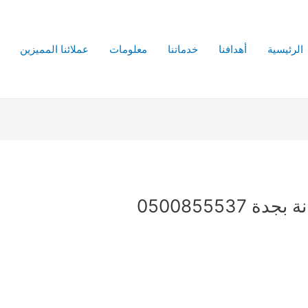
الرئيسية
أهدافنا
خدماتنا
معلومات
عملائنا المميزين
050085553