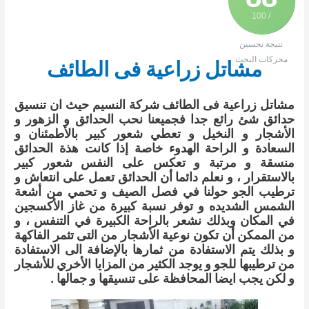
/ 100
نتيجة تحسين
محركات البحث
مشاتل زراعية فى الطائف
مشاتل زراعية فى الطائف شركة النسيم حيث ان تنسيق
حدائق شئ رائع جدا فجميعنا نحب الحدائق و الزهور و
الأشجار و النخيل و تعطي شعور كبير بالأطمئنان و
السعادة و الراحة الهدوء خاصة إذا كانت هذة الحدائق
منسقة و مرتبة و تعكس على النفس شعور كبير
بالاستقرار ، و نعلم دائما أن الحدائق تعمل على انتعاش و
ترطيب الجو حولنا في فصل الصيف و تحمي من أشعة
الشمس الشديده و توفر نسبة كبيرة من غاز الأكسجين
في المكان وبذلك نشعر بالراحة الكبيرة في التنفس ، و
من الممكن أن تكون نوعية الأشجار من التى تثمر الفاكهة
و بذلك يتم الاستفادة من ثمارها بالإضافة الى الاستفادة
من ترطيبها للجو و يوجد الكثير من المزايا الأخري للأشجار
و لكن يجب ايضا المحافظة على تنسيقها و جمالها .