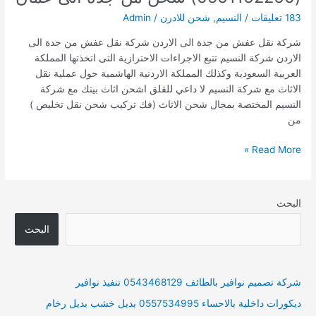
183 تعليقات
/
النسيم
,
شحن للادرن
/
Admin
شركة نقل عفش من جدة الى الاردن شركة نقل عفش من جدة الى
الاردن شركة النسيم تتبع الاجراءات الاحترازية التى اتخذتها المملكة
العربية السعودية وكذلك المملكة الاردنية الهاشمية حول عملية نقل
الاثاث مع شركة النسيم لا داعي للقلق اشحن اثاث بيتك مع شركة
النسيم المختصة بمجال شحن الاثاث (فك تركيب شحن نقل تخليص )
من
شركة
Read More »
نقل
عفش
من
البحث
جدة
الى
البحث
الاردن
(0561162260)
شحن
شركة تصميم نوافير بالطائف 0543468129 تنفيذ نوافير
من
ديكورات داخلية بالاحساء 0557534995 بديل خشب بديل رخام
جدة