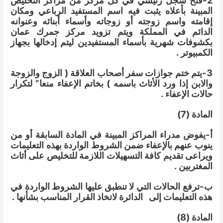
2-فتح سجل رئيسي في كل مركز من مراكز التخليص
المبينة بأعلاه يثبت فيه اسم المستفيد الرباعي ومكان
إقامته واسم زوجته أو زوجاته وأسماء أبنائه وعنوانه
الدائم في المملكة ويتم تزويد مركز جمرك عمان
بكشوفات شهرية بأسماء المستفيدين ليتم إدخالها بجهاز
الكمبيوتر .
3-يتم ختم جوازات سفر أصحاب العلاقة ( الزوج والزوجة
والابن إذا ورد الأثاث باسمه ) بخاتم الإعفاء منعا” لتكرار
حالات الإعفاء .
المادة (7)
أ-يفوض مدراء المراكز المبينة في المادة السابقة أو من
ينوب عنهم بالإعفاء ضمن الشروط الواردة بهذه التعليمات
ويراعى تقديم كافة التسهيلات اللازمة للتخليص على أثاث
المغتربين .
ب-ترفع الحالات التي لا تنطبق عليها الشروط الواردة في
هذه التعليمات إلى الدائرة لاتخاذ القرار المناسب بشأنها .
المادة (8)