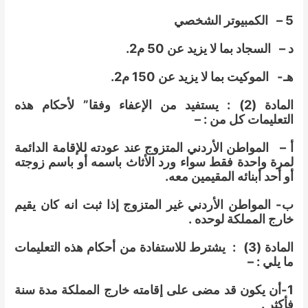
5 – الكمبيوتر الشخصي
د – السجاد بما لا يزيد عن 50 م2.
هـ- الموكيت بما لا يزيد عن 150 م2.
المادة (2) : يستفيد من الإعفاء وفقا” لأحكام هذه
التعليمات كل من : –
أ – المواطن الأردني المتزوج عند عودته للإقامة الدائمة
لمرة واحدة فقط سواء ورد الأثاث باسمه أو باسم زوجته
أو أحد أبنائه المقيمين معه.
ب-
المواطن الأردني غير المتزوج إذا ثبت انه كان يقيم
خارج المملكة لوحده .
المادة (3) : يشترط للاستفادة من أحكام هذه التعليمات
ما يلي : –
1
-أن يكون قد مضى على إقامته خارج المملكة مدة سنة
فأكثر .