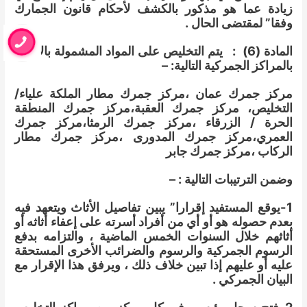
زيادة عما هو مذكور بالكشف لأحكام قانون الجمارك
وفقا” لمقتضى الحال .
المادة (6) : يتم التخليص على المواد المشمولة بالإعفاء
بالمراكز الجمركية التالية: –
مركز جمرك عمان ،مركز جمرك مطار الملكة علياء/
التخليص،
مركز جمرك العقبة،مركز جمرك المنطقة
الحرة / الزرقاء ،
مركز جمرك الرمثا،مركز جمرك
العمري،
مركز جمرك المدورى ،
مركز جمرك مطار
الركاب ،مركز جمرك جابر
وضمن الترتيبات التالية : –
1-يوقع المستفيد إقرارا” يبين تفاصيل الأثاث ويتعهد فيه
بعدم حصوله هو أو أي من أفراد أسرته على إعفاء أثاثه أو
أثاثهم خلال السنوات الخمس الماضية ، والتزامه بدفع
الرسوم الجمركية والرسوم والضرائب الأخرى المستحقة
عليه أو عليهم إذا تبين خلاف ذلك ، ويرفق هذا الإقرار مع
البيان الجمركي .