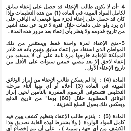
4 -أن لا يكون طالب الإعفاء قد حصل على إعفاء سابق
لكامل المواد المبينة في المادة (1) من هذه التعليمات وإذا
كان قد حصل على إعفاء لجزء منها فيعفى له الباقي على
ان يرد ولو على دفعات خلال فترة لا تزيد عن ستة أشهر
من تاريخ قدومه ولا ينظر بأي إعفاء بعد مرور هذه المدة .
5-منح الإعفاء لمرة واحدة فقط ويستثنى من ذلك
المواطن الذي استفاد من إعفاء سابق وتبين بأنه قد غادر
المملكة للإقامة خارجها مرة ثانية على أن لا يستفيد من
إعفاء لاحق إلا بعد مضي خمس سنوات على الأقل من
تاريخ الإعفاء الأول .
المادة (4) : إذا لم يتمكن طالب الإعفاء من إبراز الوثائق
المبينة في المادة (3) أعلاه أو أي منها أثناء مرحلة
التخليص فتستوفى الرسوم المقررة بالتأمين لحين إبراز
الوثائق المطلوبة خلال (60) يوما” من تاريخ الدفع
وبعكس ذلك يحول المبلغ للخزينة .
المادة (5) : يلتزم طالب الإعفاء بتنظيم كشف يبين فيه
كامل المواد الواردة ( ولا يشترط لهذه الغاية تصديق هذا
الكشف من أي جهة رسمية ) ، على أن يتم إخضاع أي